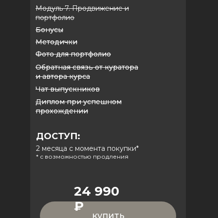
Модуль 7. Продвижение и
портфолио
Бонусы
Методички
Фото для портфолио
Обратная связь от куратора
и автора курса
Чат выпускников
Диплом при успешном
прохождении
ДОСТУП:
2 месяца с момента покупки*
* с возможностью продления
24 990
₽
купить